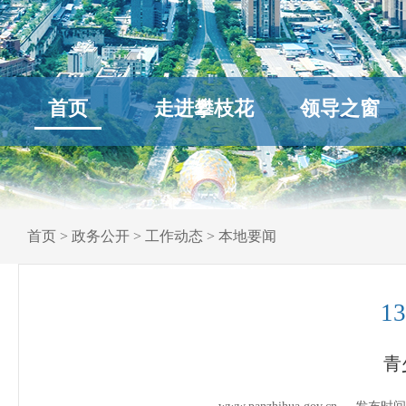
首页
走进攀枝花
领导之窗
首页
>
政务公开
>
工作动态
>
本地要闻
1
青