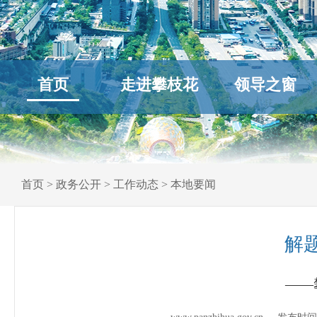
首页
走进攀枝花
领导之窗
首页
>
政务公开
>
工作动态
>
本地要闻
解
——