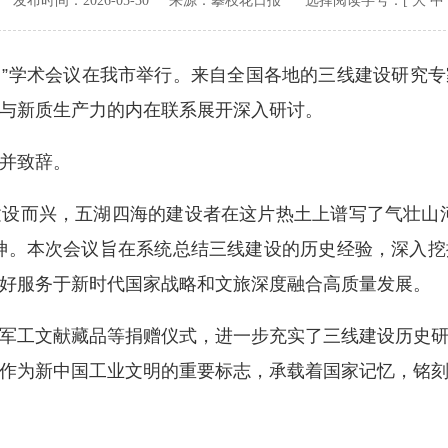
v.cn 发布时间：
2026-05-30
来源：
攀枝花日报
选择阅读字号：[
大
中
”学术会议在我市举行。来自全国各地的三线建设研究
与新质生产力的内在联系展开深入研讨。
并致辞。
而兴，五湖四海的建设者在这片热土上谱写了气壮山河
神。本次会议旨在系统总结三线建设的历史经验，深入
好服务于新时代国家战略和文旅深度融合高质量发展。
工文献藏品等捐赠仪式，进一步充实了三线建设历史研
作为新中国工业文明的重要标志，承载着国家记忆，铭