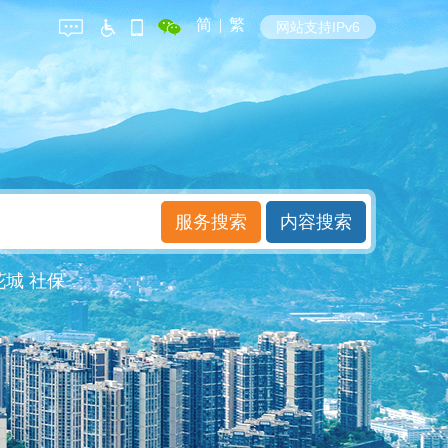
简
|
繁
网站支持IPv6
花城
社保