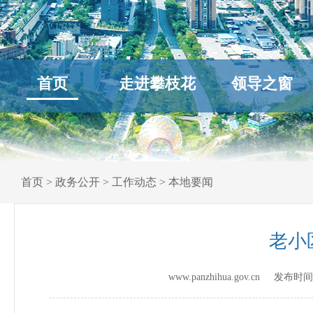
首页
走进攀枝花
领导之窗
首页
>
政务公开
>
工作动态
>
本地要闻
老小
www.panzhihua.gov.cn 发布时