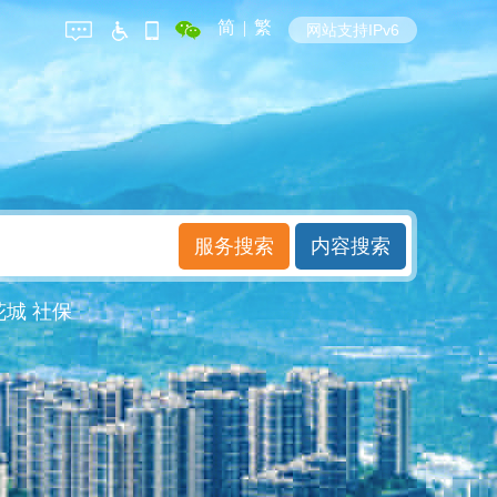
简
|
繁
网站支持IPv6
花城
社保