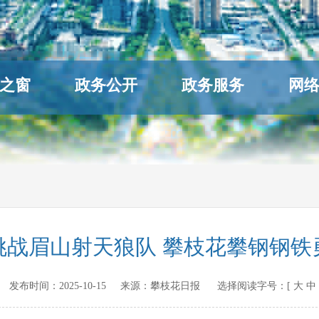
之窗
政务公开
政务服务
网
场挑战眉山射天狼队 攀枝花攀钢钢
v.cn 发布时间：
2025-10-15
来源：
攀枝花日报
选择阅读字号：[
大
中