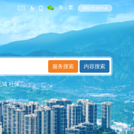
简
|
繁
网站支持IPv6
花城
社保