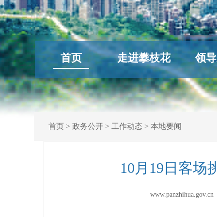
首页
走进攀枝花
领导
首页
>
政务公开
>
工作动态
>
本地要闻
10月19日客
www.panzhihua.go