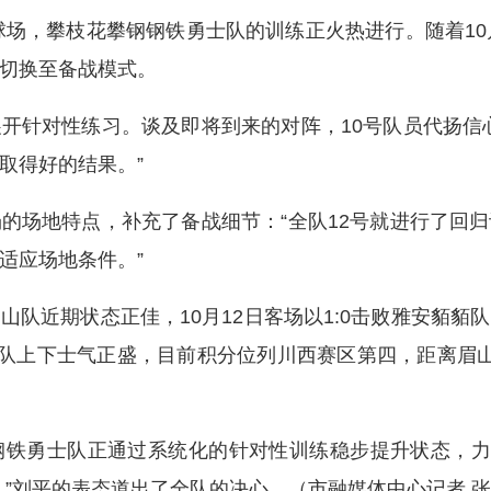
场，攀枝花攀钢钢铁勇士队的训练正火热进行。随着10
切换至备战模式。
针对性练习。谈及即将到来的对阵，10号队员代扬信心
取得好的结果。”
场地特点，补充了备战细节：“全队12号就进行了回归
适应场地条件。”
近期状态正佳，10月12日客场以1:0击败雅安貊貊
全队上下士气正盛，目前积分位列川西赛区第四，距离眉
勇士队正通过系统化的针对性训练稳步提升状态，力求
”刘平的表态道出了全队的决心。（市融媒体中心记者 张