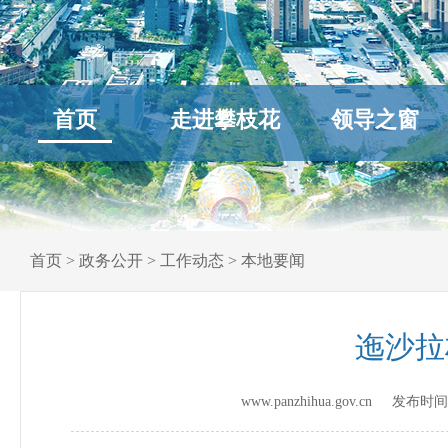
首页
走进攀枝花
领导之窗
首页
>
政务公开
>
工作动态
>
本地要闻
迤沙拉
www.panzhihua.gov.cn 发布时