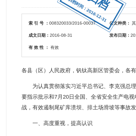
归档时间：2016-12-31
索 引 号 ：
008320033/2016-00037
公文种类：
其
成文日期：
2016-08-31
发布日期：
20
有 效 性 ：
有效
各县（区）人民政府，钒钛高新区管委会，各
为认真贯彻落实习近平总书记、李克强总理
要指示批示和7月20日全国、全省安全生产电
战，有效遏制尾矿库溃坝、排土场滑坡等事故
一、高度重视，提高认识