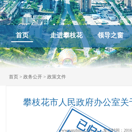
首页
走进攀枝花
领导之窗
首页
>
政务公开
>
政策文件
攀枝花市人民政府办公室关
已归档
www.panzhihua.gov.cn 发布时间：
2016