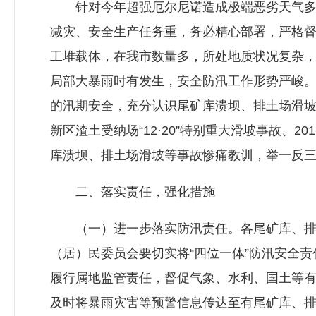
针对今年超强厄尔尼诺造成极端恶劣天气多
减灾、安全生产任务重，务必精心部署，严格
工堆载体，在我市数量多，所处地质状况复杂，
局部大暴雨时有发生，安全防汛工作形势严峻
的汛期安全，充分认识尾矿库溃坝、排土场滑坡
新区渣土受纳场“12·20”特别重大滑坡事故、20
库溃坝、排土场滑坡等事故惨痛教训，举一反
二、落实责任，强化措施
（一）进一步落实防汛责任。各尾矿库、排
（居）民委员会要切实将“四位一体”防汛安全
履行属地监管责任，督促气象、水利、国土等
及时将暴雨灾害等预警信息传达至有尾矿库、