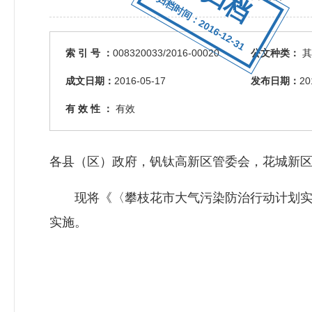
归档时间：2016-12-31
索 引 号 ：
008320033/2016-00020
公文种类：
其
成文日期：
2016-05-17
发布日期：
20
有 效 性 ：
有效
各县（区）政府，钒钛高新区管委会，花城新
现将《〈攀枝花市大气污染防治行动计划实施
实施。