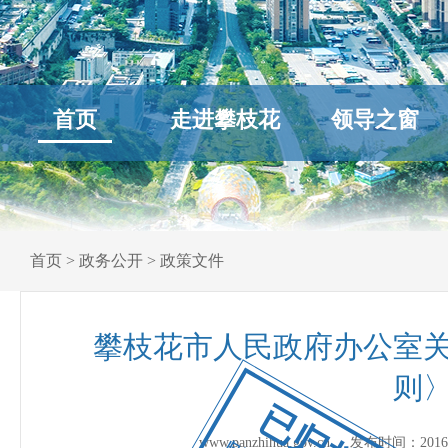
首页
走进攀枝花
领导之窗
首页
>
政务公开
>
政策文件
攀枝花市人民政府办公室
则〉
已归档
www.panzhihua.gov.cn 发布时间：
2016