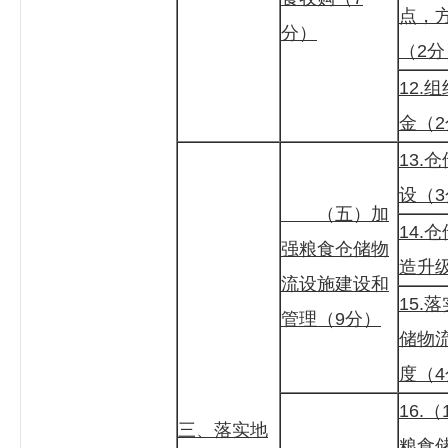
点，
分）
（2分
12.
金（
13.
设（
（五）加
14.
强粮食仓储物
造升
流设施建设和
15.
管理（9分）
储物
度（
16.
三、落实地
粮食储