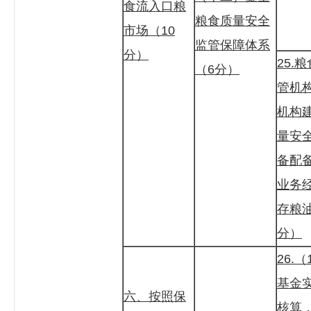
食流入口粮
粮食质量安全
市场（10
监管保障体系
分）
25.
（6分）
管机
机构
量安
备配
业务
存粮
分）
26.
基金
六、按照保
核算