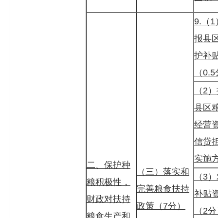
9.（
报县
护补
（0.
（2
县区
经营
信贷
实施方
二、保护种
（三）落实和
（3
粮积极性，
完善粮食扶持
补贴
财政对扶持
政策（7分）
（2分
粮食生产和