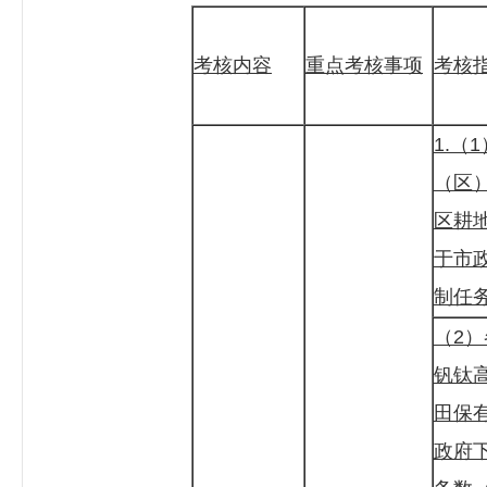
考核内容
重点考核事项
考核
1.（
（区
区耕
于市
制任
（2
钒钛
田保
政府