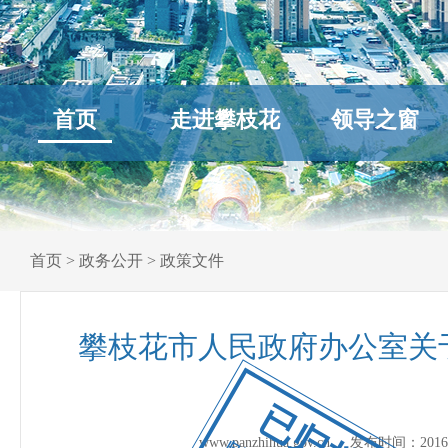
首页
走进攀枝花
领导之窗
首页
>
政务公开
>
政策文件
攀枝花市人民政府办公室关
已归档
www.panzhihua.gov.cn 发布时间：
2016