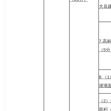
大县
7.高
（5分
8.（
灌溉
（2
面积