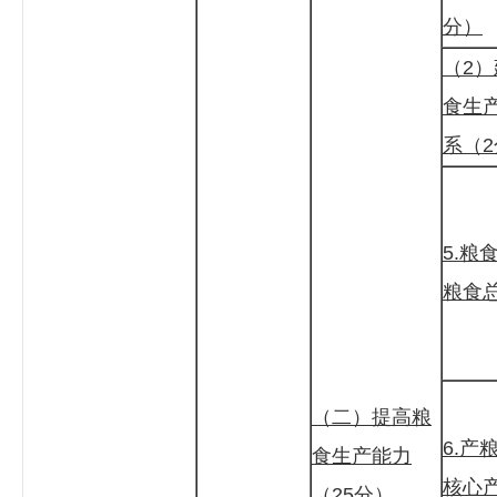
分）
（2
食生
系（
5.粮
粮食
（二）提高粮
6.产
食生产能力
核心
（25分）