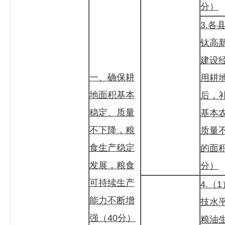
分）
3.各
钛高
建设
一、确保耕
用耕
地面积基本
后，
稳定、质量
基本
不下降，粮
质量
食生产稳定
的面
发展，粮食
分）
可持续生产
4.（
能力不断增
技水
强（40分）
粮油