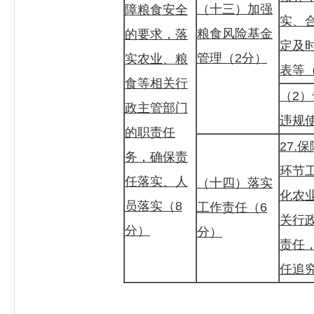
（十三）加强
障粮食安全
实、
粮食风险基金
的要求，落
定及
管理（2分）
实农业、粮
表等
食等相关行
（2
政主管部门
违规
的职责任
27.
务，确保责
环节
任落实、人
（十四）落实
化农
员落实（8
工作责任（6
关行
分）
分）
责任
任追