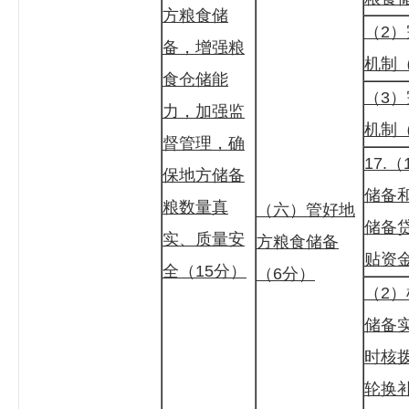
方粮食储
（2
备，增强粮
机制
食仓储能
（3
力，加强监
机制（
督管理，确
17.
保地方储备
储备
粮数量真
（六）管好地
储备
实、质量安
方粮食储备
贴资
全（15分）
（6分）
（2
储备
时核
轮换