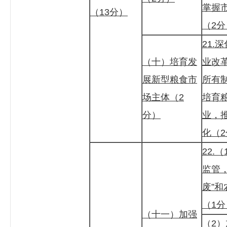
掌握
（13分）
（2分
21.
（十）培育发
业改
展新型粮食市
所有
场主体（2
培育
分）
业，
化（
22.
监管
废”
（1分
（十一）加强
（2