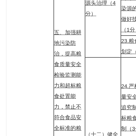
源头治理（4
染源
分）
做好
（1分
五、加强耕
23.
地污染防
划定
治，提高粮
食质量安全
检验监测能
力和超标粮
24.
食处置能
量安
力，禁止不
追究
符合食品安
标粮
全标准的粮
制（
（十二）健全