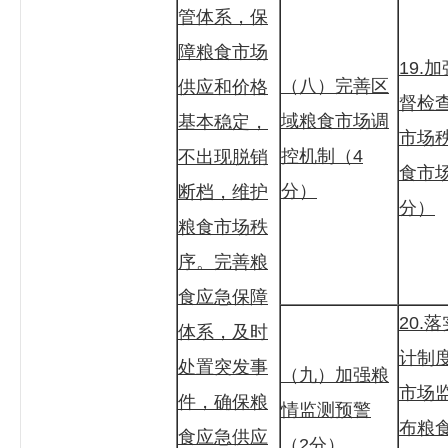
管体系，保
障粮食市场
19.
（八）完善区
供应和价格
督检
域粮食市场调
基本稳定，
市场
控机制（4
不出现脱销
食市
分）
断档，维护
分）
粮食市场秩
序。完善粮
食应急保障
20.
体系，及时
计制
处置突发事
（九）加强粮
市场
件，确保粮
情监测预警
布粮
食应急供应
（2分）