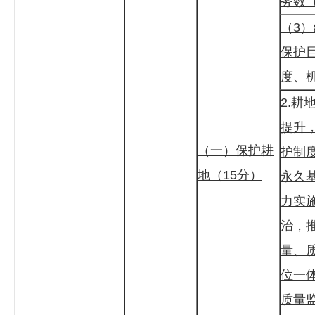
务数
（3
保护
度、
2.耕
提升
（一）保护耕
护制
地（15分）
永久
力实
治，
量、
位一
质量