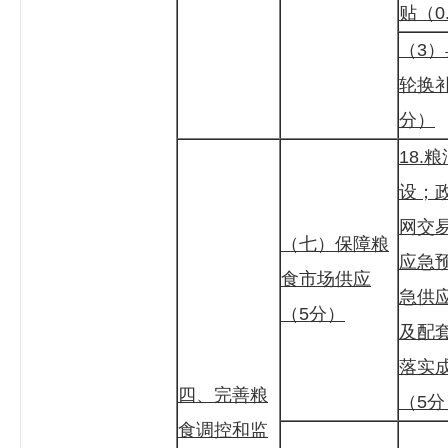
贴（0
（3
轮换补
分）
18.
设；
网交
（七）保障粮
应急
食市场供应
急供
（5分）
及配
落实
四、完善粮
（5分
食调控和监