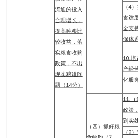
（4
流通的投入
食适
合理增长，
金支
提高种粮比
保体
较收益，落
实粮食收购
10.
政策，不出
产经
现卖粮难问
化服
题（14分）
11.
政策
到实
（四）抓好粮
（2
食收购（7