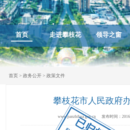
首页
走进攀枝花
领导之窗
首页
>
政务公开
>
政策文件
攀枝花市人民政府
www.panzhihua.gov.cn 发布时间：
2016
已归档