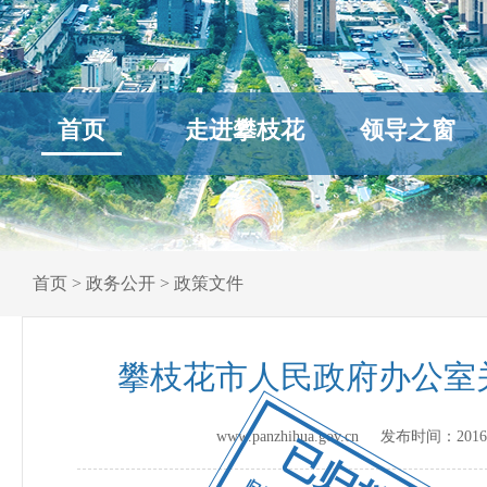
首页
走进攀枝花
领导之窗
首页
>
政务公开
>
政策文件
攀枝花市人民政府办公室
www.panzhihua.gov.cn 发布时间：
2016
已归档