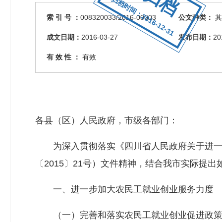
归档时间：2016-12-31
索 引 号 ：
008320033/2016-00003
公文种类：
其
成文日期：
2016-03-27
发布日期：
20
有 效 性 ：
有效
各县（区）人民政府，市级各部门：
为深入贯彻落实《四川省人民政府关于进一
〔2015〕21号）文件精神，结合我市实际提
一、进一步加大农民工就业创业服务力度
（一）完善和落实农民工就业创业促进政策