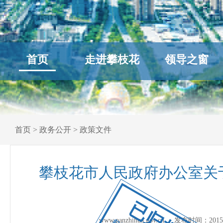
首页
走进攀枝花
领导之窗
首页
>
政务公开
>
政策文件
攀枝花市人民政府办公室关
已归档
www.panzhihua.gov.cn 发布时间：
2015