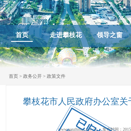
首页
走进攀枝花
领导之窗
首页
>
政务公开
>
政策文件
攀枝花市人民政府办公室关
已归档
www.panzhihua.gov.cn 发布时间：
2015