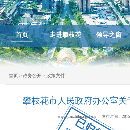
首页
走进攀枝花
领导之窗
首页
>
政务公开
>
政策文件
攀枝花市人民政府办公室关于
www.panzhihua.gov.cn 发布时间：
2015
已归档