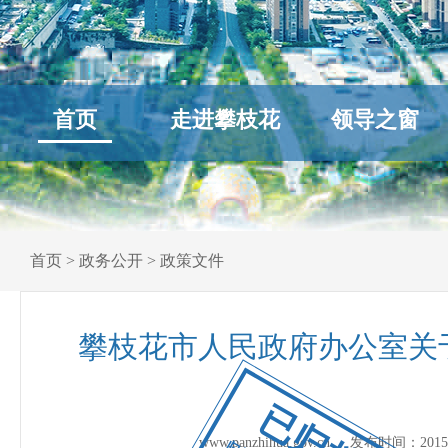
首页
走进攀枝花
领导之窗
首页
>
政务公开
>
政策文件
攀枝花市人民政府办公室关于
已归档
www.panzhihua.gov.cn 发布时间：
2015