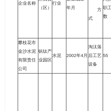
企业名称
行业
（区）
年月
职
方
数
式
攀枝花市
淘汰落
金沙水泥
钒钛产
水泥
2002年4月
后工艺
55
有限责任
业园区
设备
公司