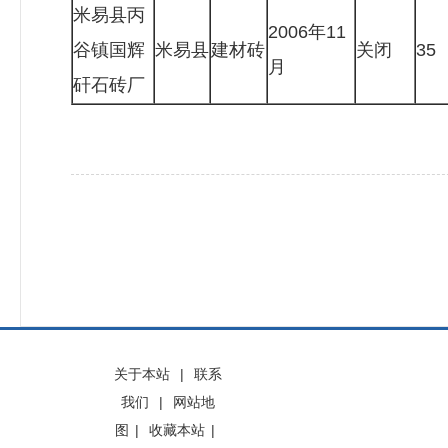
米易县丙
2006年11
谷镇国辉
米易县
建材砖
关闭
35
月
矸石砖厂
关于本站
|
联系
我们
|
网站地
图
|
收藏本站
|