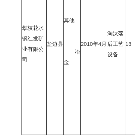
其他
攀枝花水
淘汰落
钢红发矿
盐边县
2010年4月
后工艺
18
业有限公
冶
设备
司
金