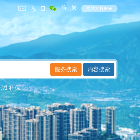
简
|
繁
网站支持IPv6
花城
社保