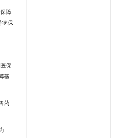
保障
特病保
医保
筹基
售药
为