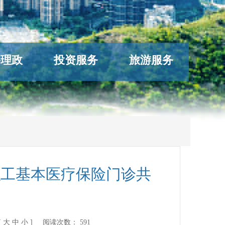
络理政
投资服务
旅游服务
职工基本医疗保险门诊共
[
大
中
小
] 阅读次数：
591