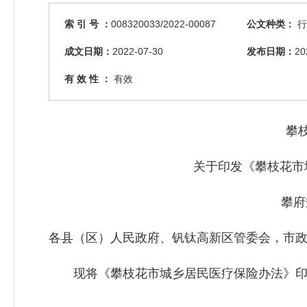
索 引 号 ：
008320033/2022-00087
公文种类：
行
成文日期：
2022-07-30
发布日期：
20
有 效 性 ：
有效
攀枝
关于印发《攀枝花市城
攀府规〔
各县（区）人民政府、钒钛高新区管委会，市
现将《攀枝花市城乡居民医疗保险办法》印