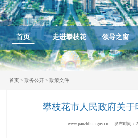
首页
走进攀枝花
领导之窗
首页
>
政务公开
>
政策文件
攀枝花市人民政府关于
www.panzhihua.gov.cn 发布时间：
2