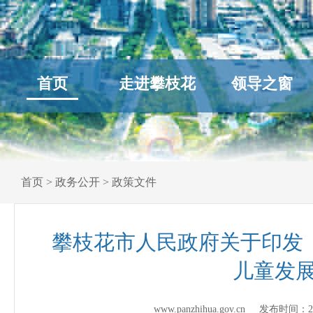
首页
走进攀枝花
领导之窗
首页
>
政务公开
>
政策文件
攀枝花市人民政府关于印发《攀
儿童发展
www.panzhihua.gov.cn 发布时间：
2