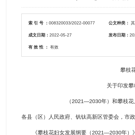
索 引 号 ：
008320033/2022-00077
公文种类：
其
成文日期：
2022-05-27
发布日期：
20
有 效 性 ：
有效
攀枝
关于印发攀
（2021—2030年）和攀枝花儿
各县（区）人民政府、钒钛高新区管委会，市
《攀枝花妇女发展纲要（2021—2030年）》