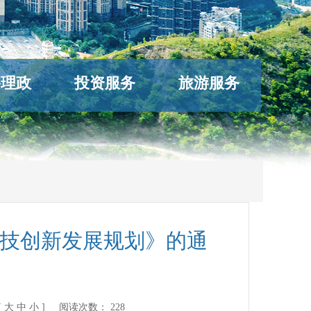
络理政
投资服务
旅游服务
科技创新发展规划》的通
[
大
中
小
] 阅读次数：
228