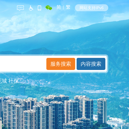
简
|
繁
网站支持IPv6
花城
社保