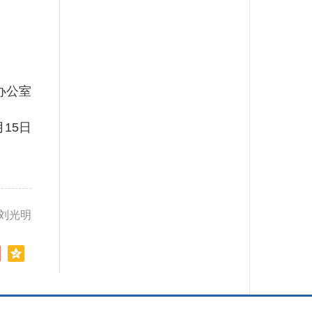
办公室
月15日
 刘光明