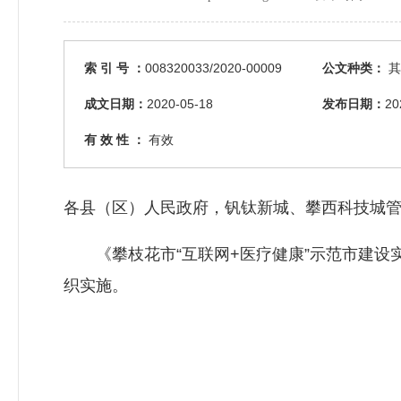
索 引 号 ：
008320033/2020-00009
公文种类：
其
成文日期：
2020-05-18
发布日期：
20
有 效 性 ：
有效
各县（区）人民政府，钒钛新城、攀西科技城
《攀枝花市“互联网+医疗健康”示范市建设
织实施。