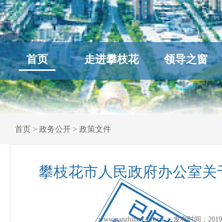
首页
走进攀枝花
领导之窗
首页
>
政务公开
>
政策文件
攀枝花市人民政府办公室关
已归档
www.panzhihua.gov.cn 发布时间：
2019