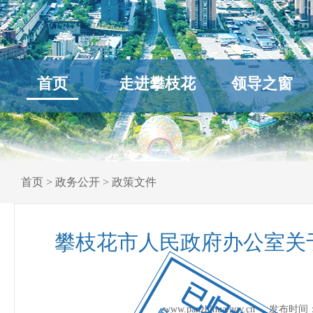
首页
走进攀枝花
领导之窗
首页
>
政务公开
>
政策文件
攀枝花市人民政府办公室关
已归档
www.panzhihua.gov.cn 发布时间