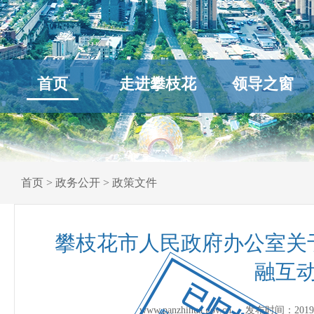
首页
走进攀枝花
领导之窗
首页
>
政务公开
>
政策文件
攀枝花市人民政府办公室关
融互
已归档
www.panzhihua.gov.cn 发布时间：
2019