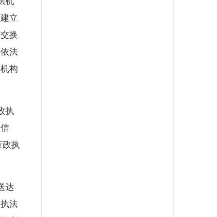
法机
台建立
据交换
，依法
及机构
政执
等信
行政执
送达
戴执法