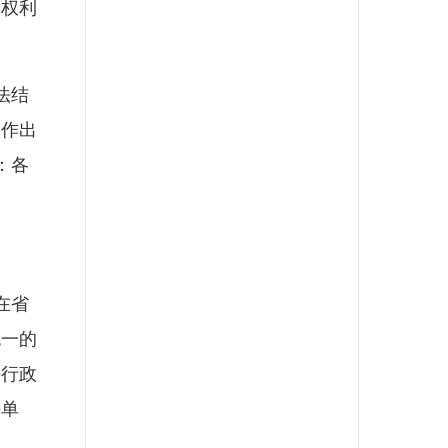
、权利
法结
，作出
：各
在省
统一的
法行政
任单