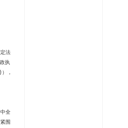
定法
行政执
号），
中全
紧紧围