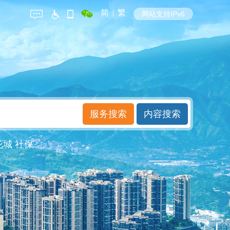
简
|
繁
网站支持IPv6
花城
社保