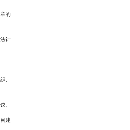
章的
法计
织、
议。
目建