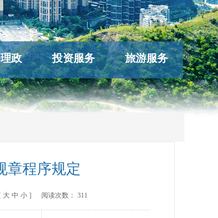
络理政
投资服务
旅游服务
规章程序规定
[
大
中
小
] 阅读次数：
311