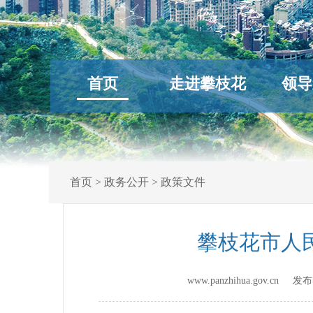
首页
走进攀枝花
领导
首页
>
政务公开
>
政策文件
攀枝花市人
www.panzhihua.gov.cn 