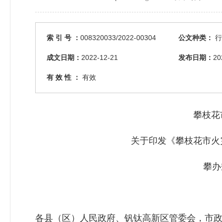
索 引 号 ：
008320033/2022-00304
公文种类：
行
成文日期：
2022-12-21
发布日期：
20
有 效 性 ：
有效
攀枝花市
关于印发《攀枝花市火灾
攀办规〔
各县（区）人民政府、钒钛高新区管委会，市