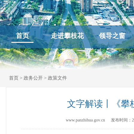
首页
走进攀枝花
领导之窗
首页
>
政务公开
>
政策文件
文字解读丨《攀枝
www.panzhihua.gov.cn 发布时间：
2