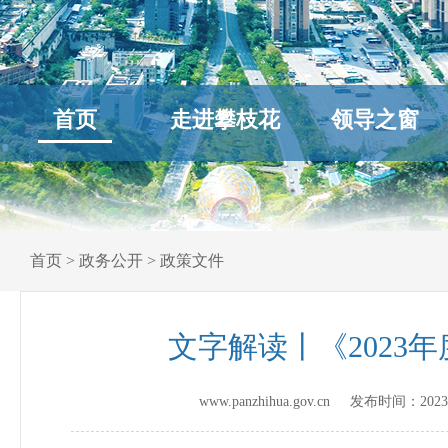
首页
走进攀枝花
领导之窗
首页
>
政务公开
>
政策文件
文字解读丨《202
www.panzhihua.gov.cn 发布时间：
2023