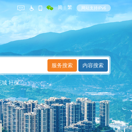
简
|
繁
网站支持IPv6
花城
社保