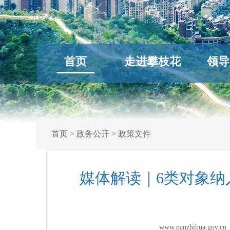
首页
走进攀枝花
领导
首页
>
政务公开
>
政策文件
媒体解读｜6类对象
www.panzhihua.go