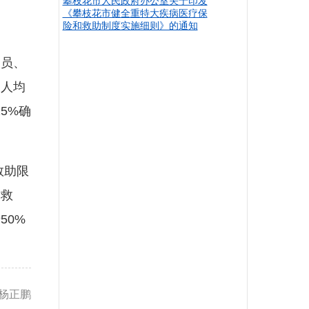
攀枝花市人民政府办公室关于印发
《攀枝花市健全重特大疾病医疗保
险和救助制度实施细则》的通知
员、
民人均
5%确
救助限
例救
50%
 杨正鹏