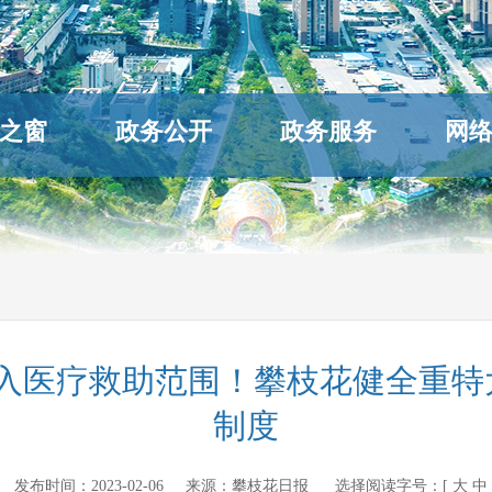
之窗
政务公开
政务服务
网
纳入医疗救助范围！攀枝花健全重特
制度
v.cn 发布时间：
2023-02-06
来源：
攀枝花日报
选择阅读字号：[
大
中