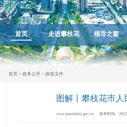
首页
走进攀枝花
领导之窗
首页
>
政务公开
>
政策文件
图解丨攀枝花市人
www.panzhihua.gov.cn 发布时间：
2022