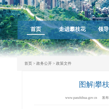
首页
走进攀枝花
领导
首页
>
政务公开
>
政策文件
图解|攀
www.panzhihua.gov.cn 