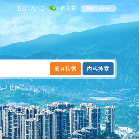
简
|
繁
网站支持IPv6
花城
社保