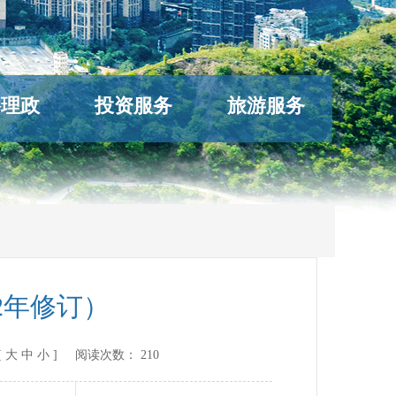
络理政
投资服务
旅游服务
2年修订）
[
大
中
小
] 阅读次数：
210