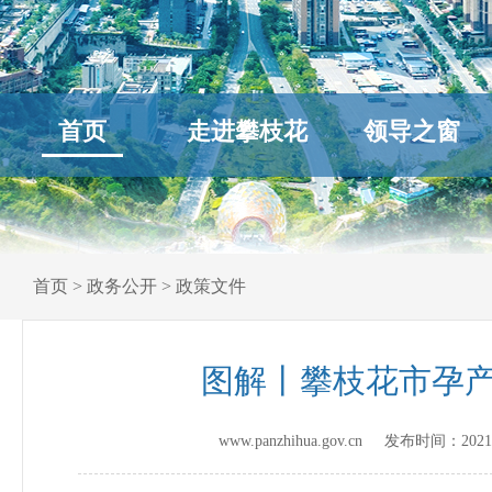
首页
走进攀枝花
领导之窗
首页
>
政务公开
>
政策文件
图解丨攀枝花市孕
www.panzhihua.gov.cn 发布时间：
2021