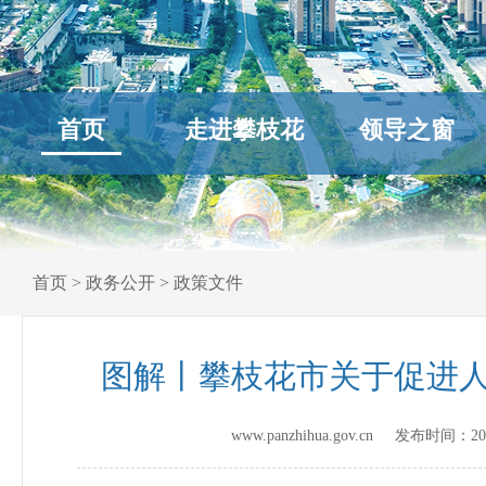
首页
走进攀枝花
领导之窗
首页
>
政务公开
>
政策文件
图解丨攀枝花市关于促进
www.panzhihua.gov.cn 发布时间：
20