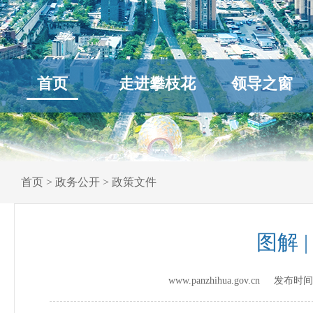
首页
走进攀枝花
领导之窗
首页
>
政务公开
>
政策文件
图解 
www.panzhihua.gov.cn 发布时