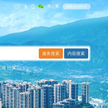
简
|
繁
网站支持IPv6
花城
社保