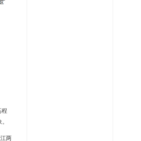
高程
象。
江两