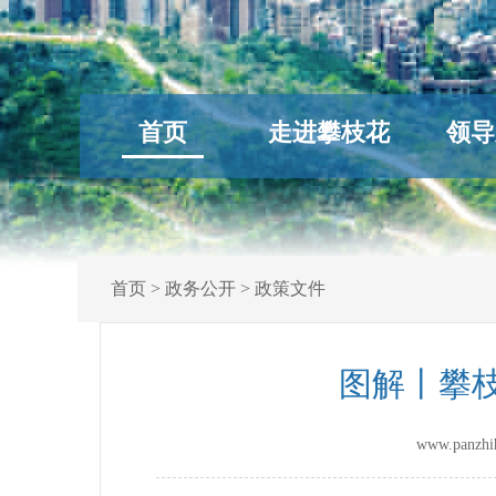
首页
走进攀枝花
领导
首页
>
政务公开
>
政策文件
图解丨攀枝
www.panz