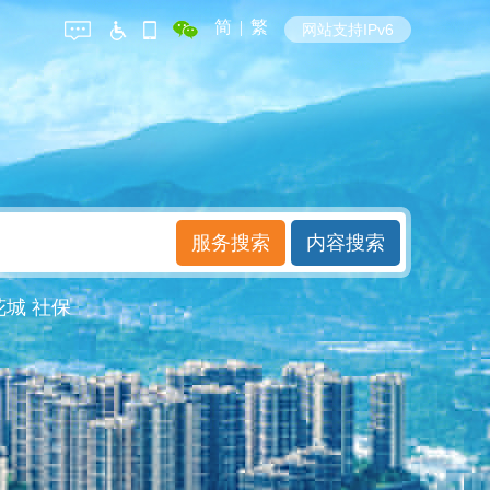
简
|
繁
网站支持IPv6
花城
社保