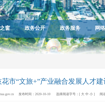
之窗
政务公开
政务服务
网
花市“文旅+”产业融合发展人才
hihua.gov.cn 发布时间：
2020-10-10
选择阅读字号：[
大
中
小
] 阅