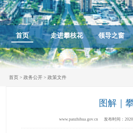
首页
走进攀枝花
领导之窗
首页
>
政务公开
>
政策文件
图解｜
www.panzhihua.gov.cn 发布时间：
2020