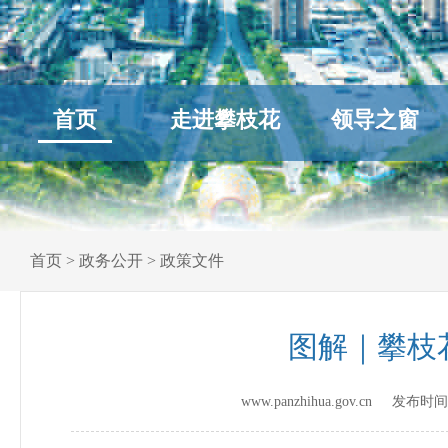
首页
走进攀枝花
领导之窗
首页
>
政务公开
>
政策文件
图解｜攀枝
www.panzhihua.gov.cn 发布时