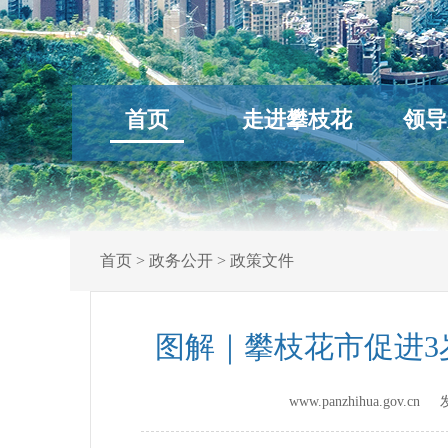
首页
走进攀枝花
领导
首页
>
政务公开
>
政策文件
图解｜攀枝花市促进3岁
www.panzhihua.gov.