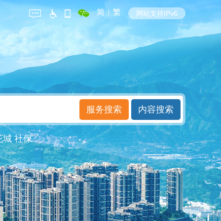
简
|
繁
网站支持IPv6
花城
社保