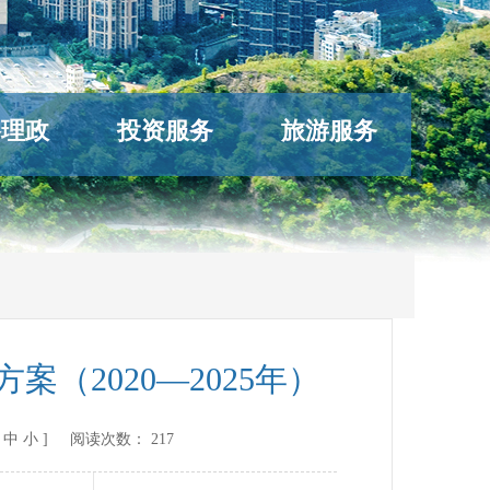
络理政
投资服务
旅游服务
（2020—2025年）
中
小
] 阅读次数：
217