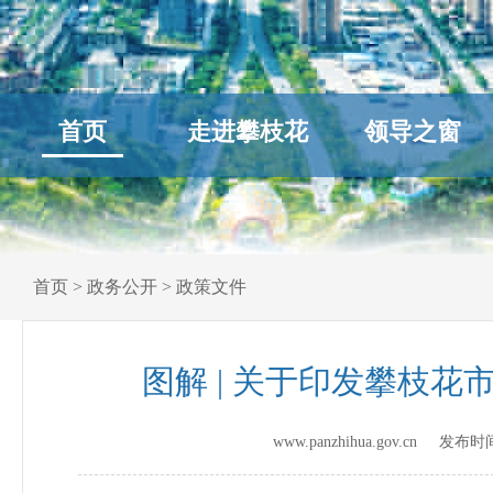
首页
走进攀枝花
领导之窗
首页
>
政务公开
>
政策文件
图解 | 关于印发攀枝
www.panzhihua.gov.cn 发布