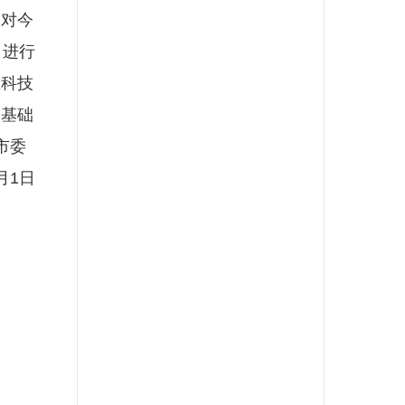
，对今
，进行
区科技
的基础
市委
月1日