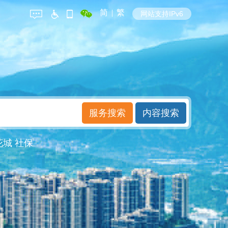
简
|
繁
网站支持IPv6
花城
社保