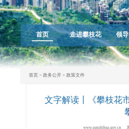
首页
走进攀枝花
领导
首页
>
政务公开
>
政策文件
文字解读丨《攀枝花
www.panzhihua.gov.