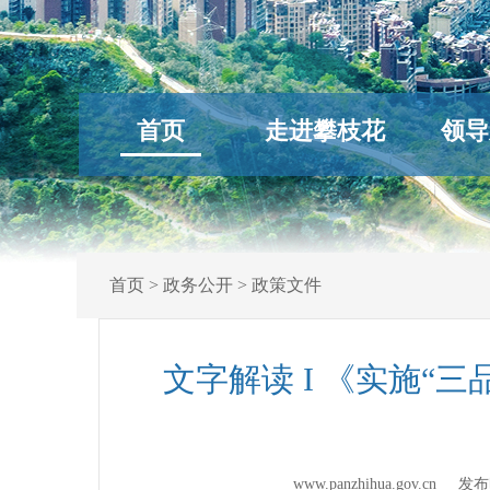
首页
走进攀枝花
领导
首页
>
政务公开
>
政策文件
文字解读 I 《实施“
www.panzhihua.gov.cn 