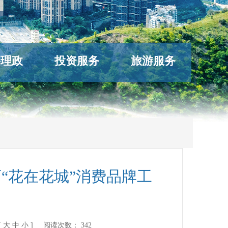
络理政
投资服务
旅游服务
育“花在花城”消费品牌工
[
大
中
小
] 阅读次数：
342