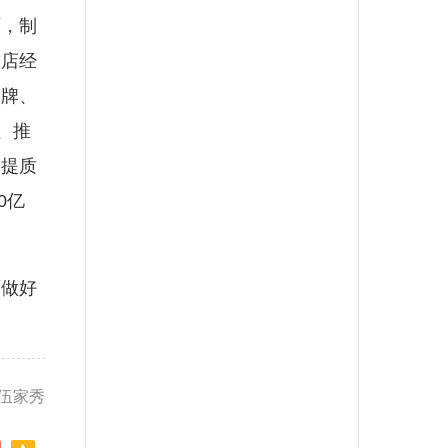
面，制
首店经
品牌、
、推
费提质
0亿
面做好
 伍家秀