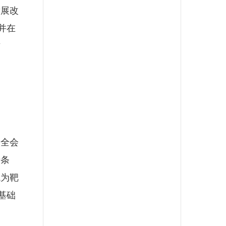
发展改
并在
方
次全会
费条
境为靶
基础