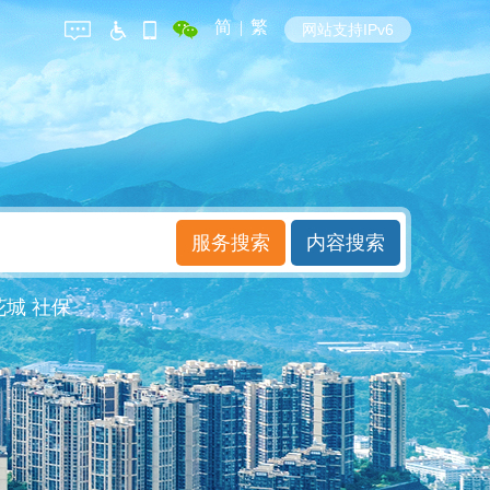
简
|
繁
网站支持IPv6
花城
社保