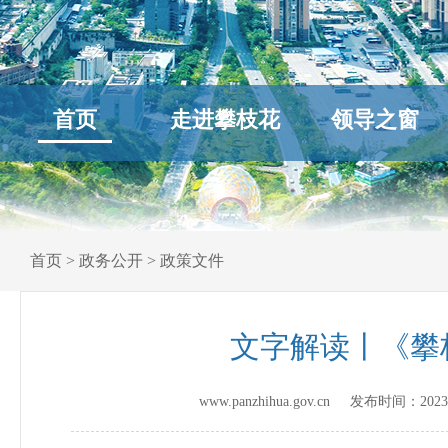
首页
走进攀枝花
领导之窗
首页
>
政务公开
>
政策文件
文字解读丨《攀
www.panzhihua.gov.cn 发布时间：
2023