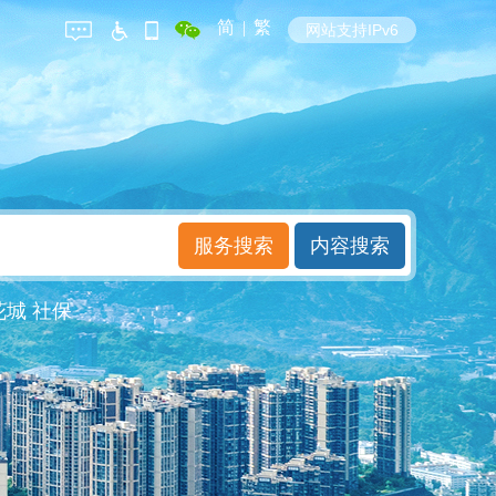
简
|
繁
网站支持IPv6
花城
社保