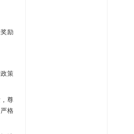
政奖励
针政策
发，尊
；严格
。