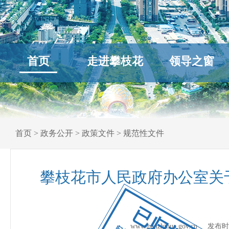
首页
走进攀枝花
领导之窗
首页
>
政务公开
>
政策文件
>
规范性文件
攀枝花市人民政府办公室关
已归档
www.panzhihua.gov.cn 发