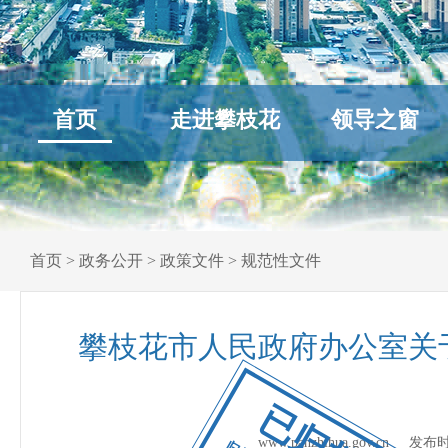
首页
走进攀枝花
领导之窗
首页
>
政务公开
>
政策文件
>
规范性文件
攀枝花市人民政府办公室关
已归档
www.panzhihua.gov.cn 发