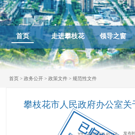
首页
走进攀枝花
领导之窗
首页
>
政务公开
>
政策文件
>
规范性文件
攀枝花市人民政府办公室关
已归档
www.panzhihua.gov.cn 发