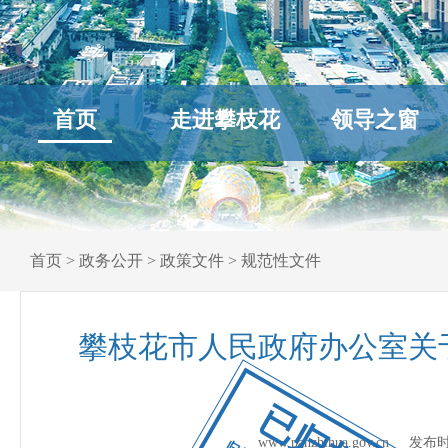
首页
走进攀枝花
领导之窗
首页
>
政务公开
>
政策文件
>
规范性文件
攀枝花市人民政府办公室关
已归档
www.panzhihua.gov.cn 发