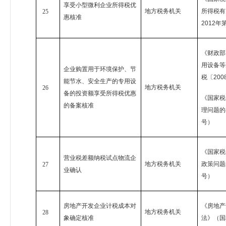
享受小型微利企业所得税优
地方税务机关
所得税有
25
惠核准
2012
年
《财政部
用设备等
企业购置用于环境保护、节
税〔
200
能节水、安全生产的专用设
地方税务机关
26
备的投资额享受所得税优惠
《国家税
的备案核准
理问题的
号）
《国家税
营业税差额纳税试点物流企
地方税务机关
政策问题
27
业确认
号）
房地产开发企业计税成本对
《房地产
地方税务机关
28
象确定核准
法》（国