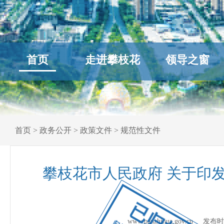
首页
走进攀枝花
领导之窗
首页
>
政务公开
>
政策文件
>
规范性文件
攀枝花市人民政府 关于印
已归档
www.panzhihua.gov.cn 发