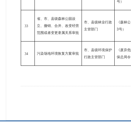
号）
省、市、县级森林公园设
市、县级林业行政
《森林公
立、撤销、合并、改变经营
33
主管部门
3
号）
范围或者变更隶属关系审批
市、县级环境保护
《废弃危
污染场地环境恢复方案审批
34
行政主管部门
保总局令