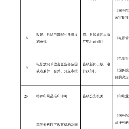
《国务院
政审批项
改建、拆除电影院和放映设
市、县级新闻出版
18
《电影管
施审批
广电行政部门
《电影管
电影放映单位变更业务范围
县级新闻出版广电
19
《国务院
或者兼并、合并、分立审批
行政部门
目的决定
特种印刷品准印许可
县级公安机关
《印刷业
20
《国务院
政许可的
高等专科以下教育机构及国