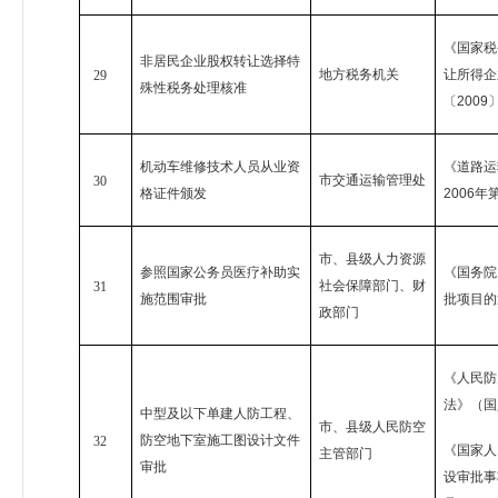
《国家税
非居民企业股权转让选择特
地方税务机关
让所得企
29
殊性税务处理核准
〔
2009
机动车维修技术人员从业资
《道路运
市交通运输管理处
30
格证件颁发
2006
年
市、县级人力资源
参照国家公务员医疗补助实
《国务院
社会保障部门、财
31
施范围审批
批项目的
政部门
《人民防
法》（国
中型及以下单建人防工程、
市、县级人民防空
防空地下室施工图设计文件
32
《国家人
主管部门
审批
设审批事