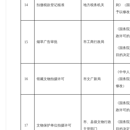
14
扣缴税款登记核准
地方税务机关
则》（国
予以修改
《国务院
政许可的
烟草广告审批
市工商行政局
15
《国务院
目的决定
《中华人
16
馆藏文物拍摄许可
市文广新局
（国务院
修改）
《国务院
政许可的
市、县级文物行政
《国务院
17
文物保护单位拍摄许可
主管部门
目的决定