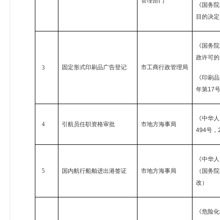
管理部门
《国务院
目的决定
《国务院
政许可的
固定形式印刷品广告登记
市工商行政管理局
3
《印刷品
年第
17
《中华人
4
引航员任职资格审批
市地方海事局
494
号，
《中华人
5
国内航行船舶进出港签证
市地方海事局
（国务院
改）
《危险化