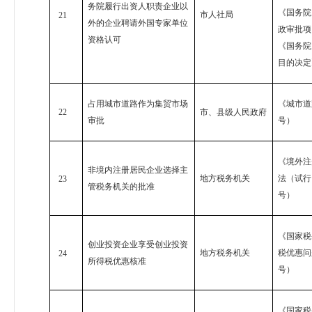
务院履行出资人职责企业以
《国务院
市人社局
21
外的企业聘请外国专家单位
政审批项
资格认可
《国务院
目的决定
占用城市道路作为集贸市场
《城市道
22
市、县级人民政府
审批
号）
《境外注
非境内注册居民企业选择主
地方税务机关
法（试行
23
管税务机关的批准
号）
《国家税
创业投资企业享受创业投资
地方税务机关
税优惠问
24
所得税优惠核准
号）
《国家税