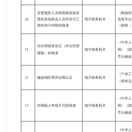
安置残疾人员和国家鼓励安
《财政部
置的其他就业人员所支付工
地方税务机关
业有关企
10
资的加计扣除的核准
（财税〔
《中华人
对办理税务登记（外出经营
11
地方税务机关
则》（国
报验）的核准
予以修改
《个体工
12
偏远地区简并征期认定
地方税务机关
（税务总
《中华人
13
对纳税人申报方式的核准
地方税务机关
则》（国
予以修改
《中华人