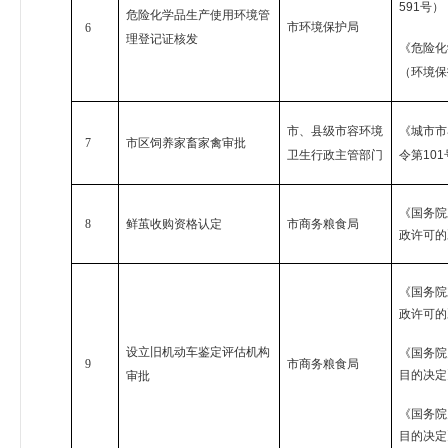
591
号）
危险化学品生产使用环境管
市环境保护局
6
理登记证核发
《危险化
（环境保
市、县级市容环境
《城市市
7
市区饲养家畜家禽审批
卫生行政主管部门
令第
101
《国务院
8
鲜茧收购资格认定
市商务粮食局
政许可的
《国务院
政许可的
设立旧机动车鉴定评估机构
《国务院
9
市商务粮食局
目的决定
审批
《国务院
目的决定